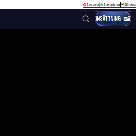
Spelpaus
Spelgränser
Självtest
INSÄTTNING