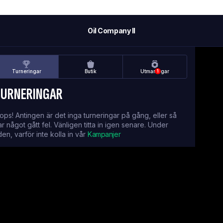
Oil Company II
Turneringar
Butik
Utmaningar
1
TURNERINGAR
ops! Antingen är det inga turneringar på gång, eller så
ar något gått fel. Vänligen titta in igen senare. Under
iden, varför inte kolla in vår
Kampanjer