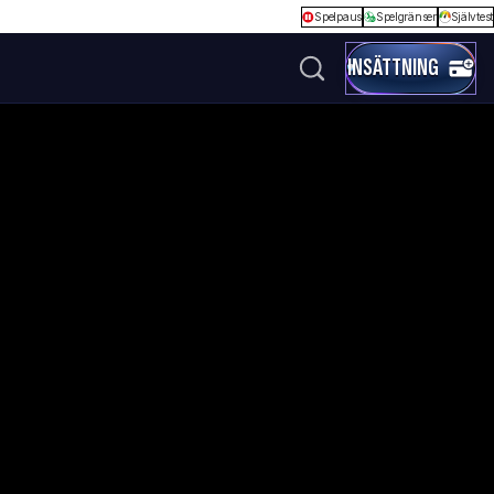
Spelpaus
Spelgränser
Självtest
INSÄTTNING