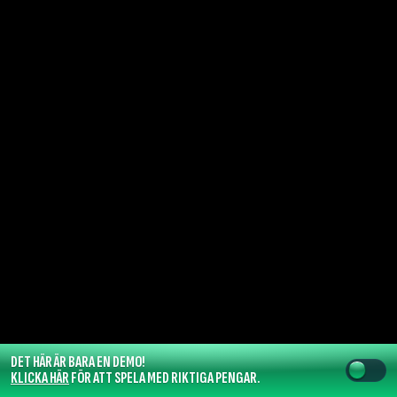
DET HÄR ÄR BARA EN DEMO!
KLICKA HÄR
FÖR ATT SPELA MED RIKTIGA PENGAR.