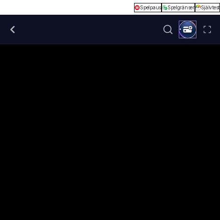
Spelpaus
Spelgränser
Självtest