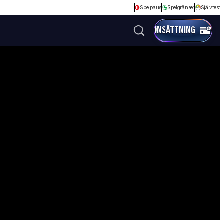
Spelpaus
Spelgränser
Självtest
INSÄTTNING