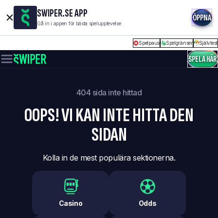
SWIPER.SE APP
ÖPPNA
Gå in i appen för bästa spelupplevelse
Spelpaus
Spelgränser
Självtest
SPELA HÄR
404 sida inte hittad
OOPS! VI KAN INTE HITTA DEN
SIDAN
Kolla in de mest populära sektionerna.
Casino
Odds