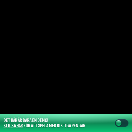
DET HÄR ÄR BARA EN DEMO!
KLICKA HÄR
FÖR ATT SPELA MED RIKTIGA PENGAR.