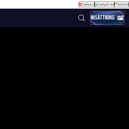
Spelpaus
Spelgränser
Självtest
INSÄTTNING