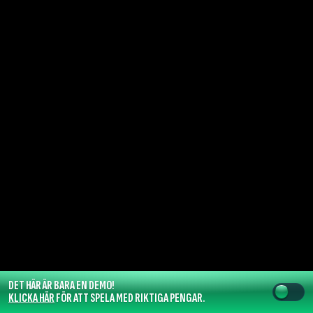
DET HÄR ÄR BARA EN DEMO!
KLICKA HÄR
FÖR ATT SPELA MED RIKTIGA PENGAR.