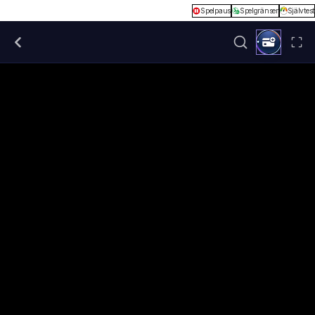
Spelpaus
Spelgränser
Självtest