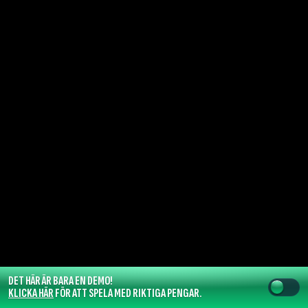
DET HÄR ÄR BARA EN DEMO!
KLICKA HÄR
FÖR ATT SPELA MED RIKTIGA PENGAR.