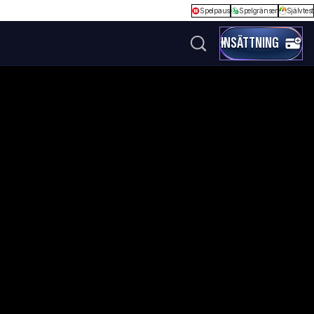
Spelpaus
Spelgränser
Självtest
INSÄTTNING