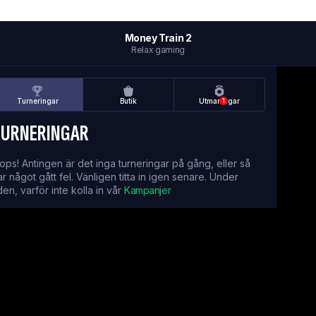
Money Train 2
Relax gaming
Turneringar
Butik
Utmaningar
1
TURNERINGAR
ops! Antingen är det inga turneringar på gång, eller så
ar något gått fel. Vänligen titta in igen senare. Under
iden, varför inte kolla in vår
Kampanjer