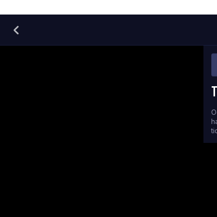
O
h
t