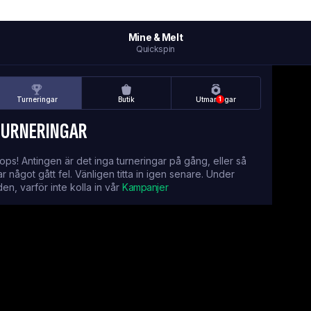
Mine & Melt
Quickspin
Turneringar
Butik
Utmaningar
1
TURNERINGAR
ops! Antingen är det inga turneringar på gång, eller så
ar något gått fel. Vänligen titta in igen senare. Under
iden, varför inte kolla in vår
Kampanjer