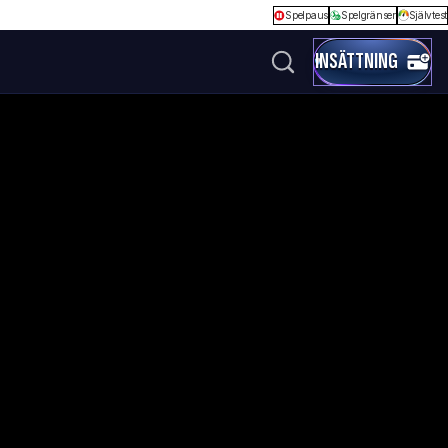
Spelpaus
Spelgränser
Självtest
INSÄTTNING