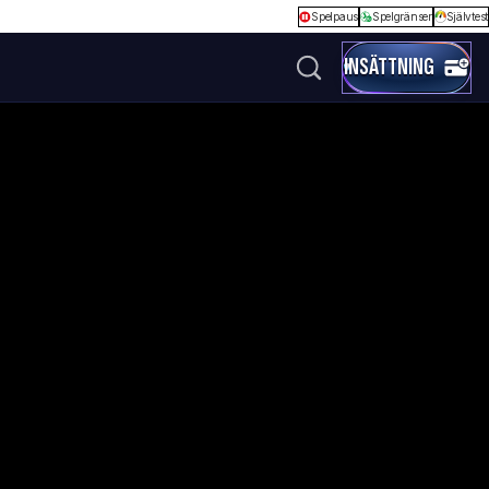
Spelpaus
Spelgränser
Självtest
INSÄTTNING