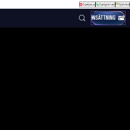
Spelpaus
Spelgränser
Självtest
INSÄTTNING