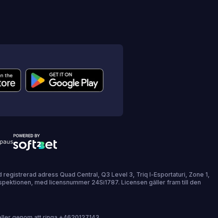
egistrerad adress Quad Central, Q3 Level 3, Triq l-Esportaturi, Zone 1,
inspektionen, med licensnummer 24Si1787. Licensen gäller fram till den
ller genom att ringa +4620127143.