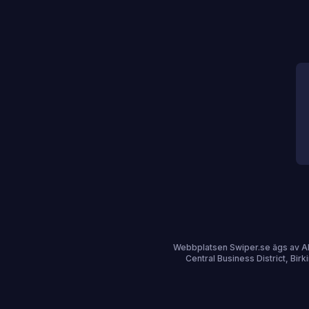
Webbplatsen Swiper.se ägs av Alp
Central Business District, Bir