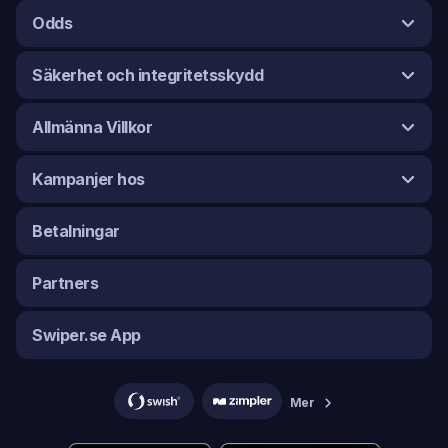
Odds
Säkerhet och integritetsskydd
Allmänna Villkor
Kampanjer hos
Betalningar
Partners
Swiper.se App
Mer