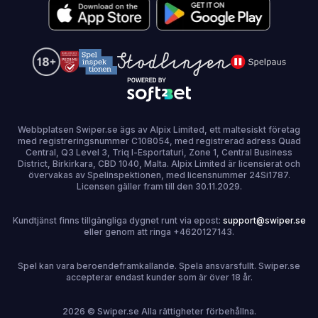
Webbplatsen Swiper.se ägs av Alpix Limited, ett maltesiskt företag
med registreringsnummer C108054, med registrerad adress Quad
Central, Q3 Level 3, Triq l-Esportaturi, Zone 1, Central Business
District, Birkirkara, CBD 1040, Malta. Alpix Limited är licensierat och
övervakas av Spelinspektionen, med licensnummer 24Si1787.
Licensen gäller fram till den 30.11.2029.
Kundtjänst finns tillgängliga dygnet runt via epost:
support@swiper.se
eller genom att ringa +4620127143.
Spel kan vara beroendeframkallande. Spela ansvarsfullt. Swiper.se
accepterar endast kunder som är över 18 år.
2026 © Swiper.se Alla rättigheter förbehållna.