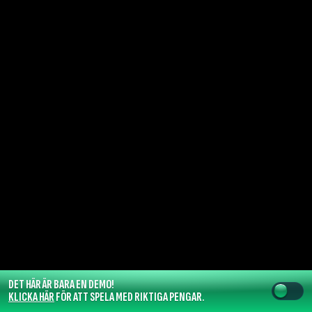
DET HÄR ÄR BARA EN DEMO!
KLICKA HÄR
FÖR ATT SPELA MED RIKTIGA PENGAR.