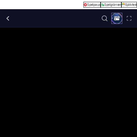
Spelpaus
Spelgränser
Självtest