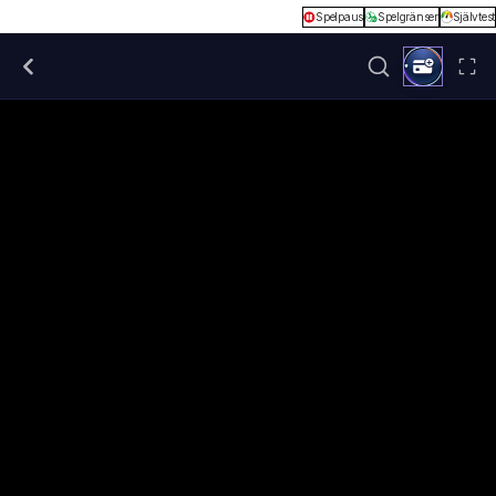
Spelpaus
Spelgränser
Självtest