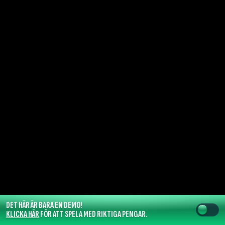
DET HÄR ÄR BARA EN DEMO!
KLICKA HÄR
FÖR ATT SPELA MED RIKTIGA PENGAR.