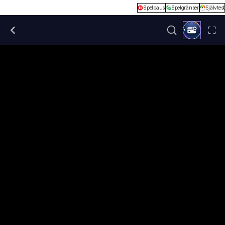
Spelpaus
Spelgränser
Självtest