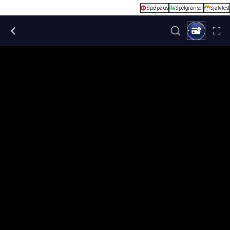
Spelpaus
Spelgränser
Självtest