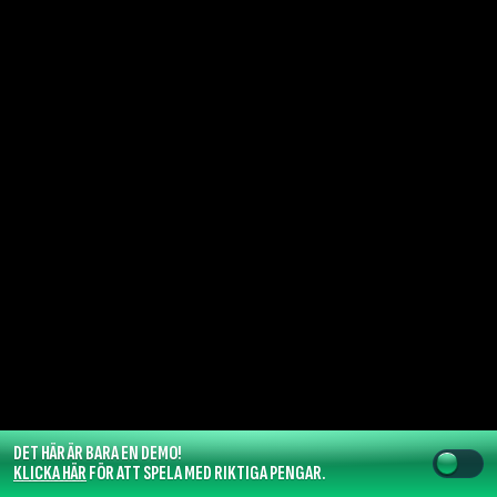
DET HÄR ÄR BARA EN DEMO!
KLICKA HÄR
FÖR ATT SPELA MED RIKTIGA PENGAR.