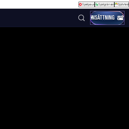
Spelpaus
Spelgränser
Självtest
INSÄTTNING