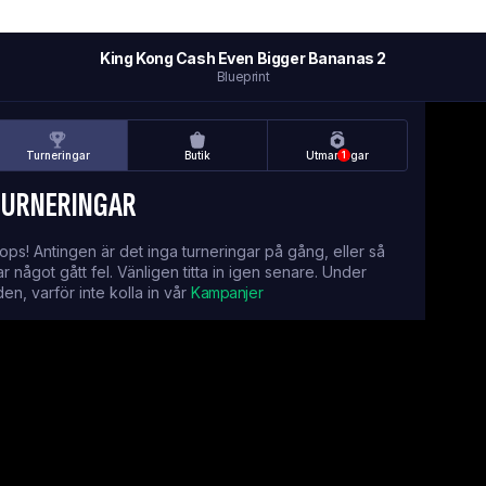
King Kong Cash Even Bigger Bananas 2
Blueprint
Turneringar
Butik
Utmaningar
1
TURNERINGAR
ops! Antingen är det inga turneringar på gång, eller så
ar något gått fel. Vänligen titta in igen senare. Under
iden, varför inte kolla in vår
Kampanjer