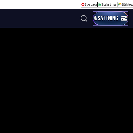
Spelpaus
Spelgränser
Självtest
INSÄTTNING