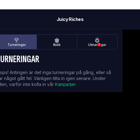
Juicy Riches
Turneringar
Butik
Utmaningar
1
TURNERINGAR
ops! Antingen är det inga turneringar på gång, eller så
ar något gått fel. Vänligen titta in igen senare. Under
iden, varför inte kolla in vår
Kampanjer