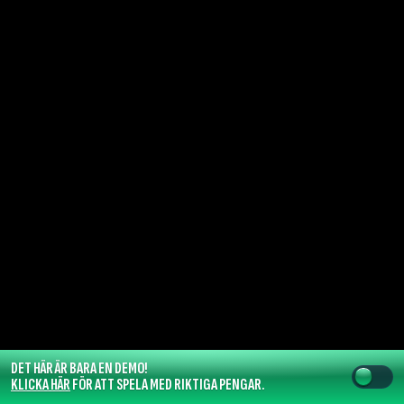
DET HÄR ÄR BARA EN DEMO!
KLICKA HÄR
FÖR ATT SPELA MED RIKTIGA PENGAR.