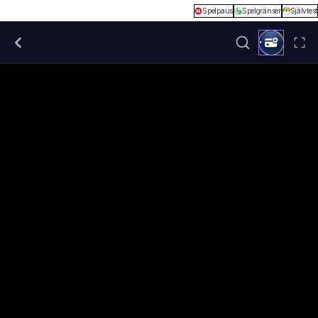
Spelpaus
Spelgränser
Självtest