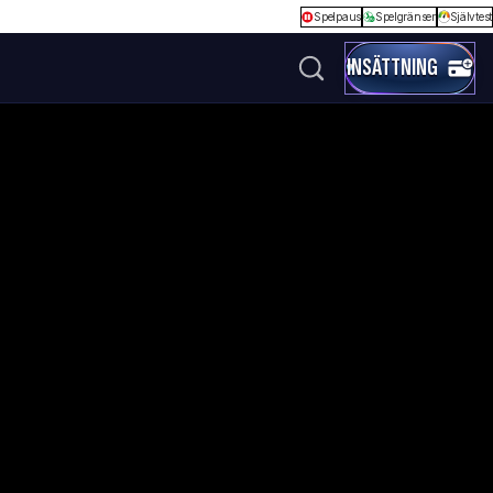
Spelpaus
Spelgränser
Självtest
INSÄTTNING