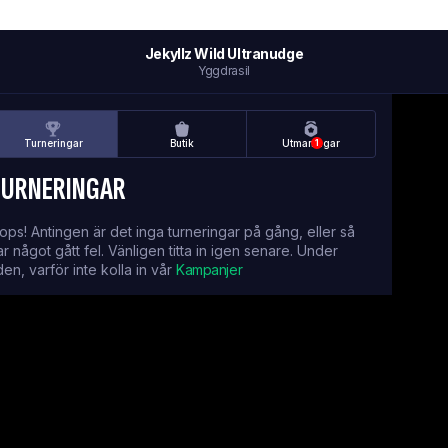
Jekyllz Wild Ultranudge
Yggdrasil
Turneringar
Butik
Utmaningar
1
TURNERINGAR
ops! Antingen är det inga turneringar på gång, eller så
ar något gått fel. Vänligen titta in igen senare. Under
iden, varför inte kolla in vår
Kampanjer