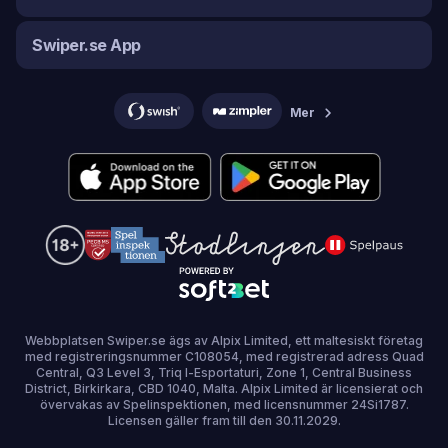
Swiper.se App
Mer
Webbplatsen Swiper.se ägs av Alpix Limited, ett maltesiskt företag
med registreringsnummer C108054, med registrerad adress Quad
Central, Q3 Level 3, Triq l-Esportaturi, Zone 1, Central Business
District, Birkirkara, CBD 1040, Malta. Alpix Limited är licensierat och
övervakas av Spelinspektionen, med licensnummer 24Si1787.
Licensen gäller fram till den 30.11.2029.