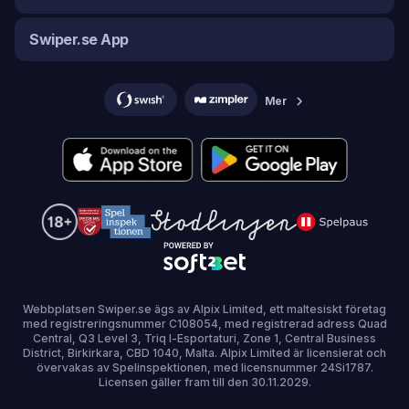
Swiper.se App
Mer
Webbplatsen Swiper.se ägs av Alpix Limited, ett maltesiskt företag
med registreringsnummer C108054, med registrerad adress Quad
Central, Q3 Level 3, Triq l-Esportaturi, Zone 1, Central Business
District, Birkirkara, CBD 1040, Malta. Alpix Limited är licensierat och
övervakas av Spelinspektionen, med licensnummer 24Si1787.
Licensen gäller fram till den 30.11.2029.