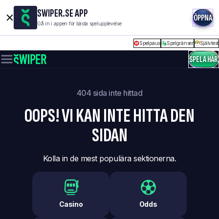
SWIPER.SE APP
ÖPPNA
Gå in i appen för bästa spelupplevelse
Spelpaus
Spelgränser
Självtest
SPELA HÄR
404 sida inte hittad
OOPS! VI KAN INTE HITTA DEN
SIDAN
Kolla in de mest populära sektionerna.
Casino
Odds