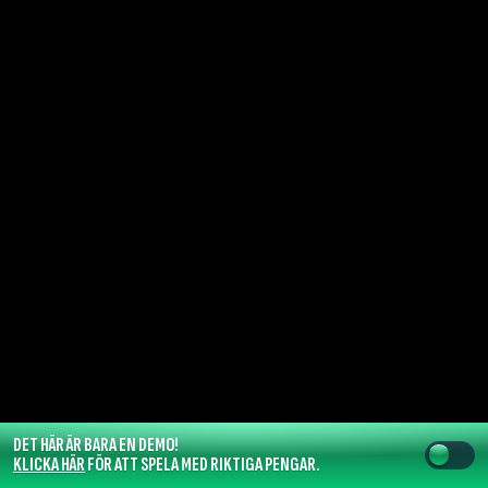
DET HÄR ÄR BARA EN DEMO!
KLICKA HÄR
FÖR ATT SPELA MED RIKTIGA PENGAR.