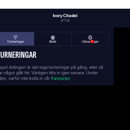
Ivory Citadel
JFTW
Turneringar
Butik
Utmaningar
1
TURNERINGAR
ops! Antingen är det inga turneringar på gång, eller så
ar något gått fel. Vänligen titta in igen senare. Under
iden, varför inte kolla in vår
Kampanjer