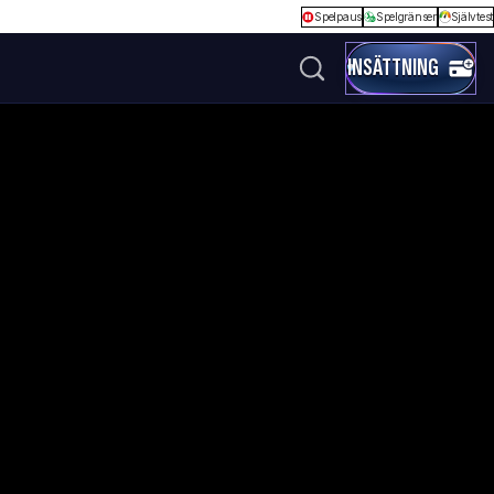
Spelpaus
Spelgränser
Självtest
INSÄTTNING