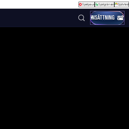
Spelpaus
Spelgränser
Självtest
INSÄTTNING