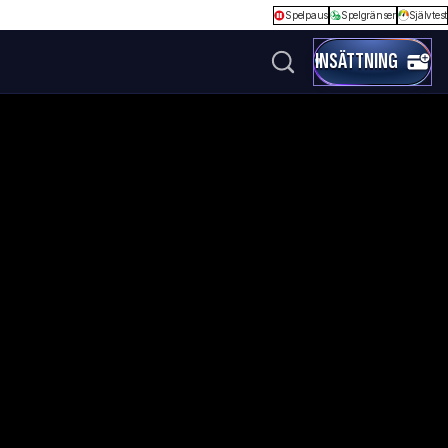
Spelpaus
Spelgränser
Självtest
INSÄTTNING