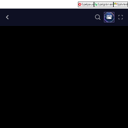
Spelpaus
Spelgränser
Självtest