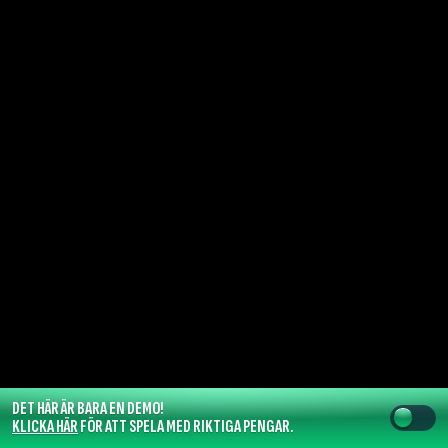
DET HÄR ÄR BARA EN DEMO!
KLICKA HÄR
FÖR ATT SPELA MED RIKTIGA PENGAR.