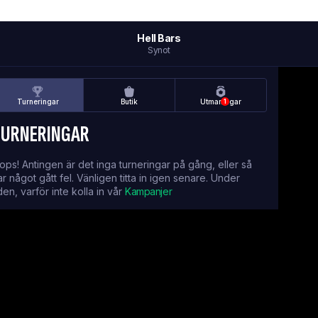
Hell Bars
Synot
Turneringar
Butik
Utmaningar
1
TURNERINGAR
ops! Antingen är det inga turneringar på gång, eller så
ar något gått fel. Vänligen titta in igen senare. Under
iden, varför inte kolla in vår
Kampanjer