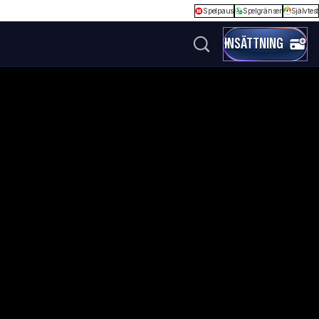
Spelpaus
Spelgränser
Självtest
INSÄTTNING