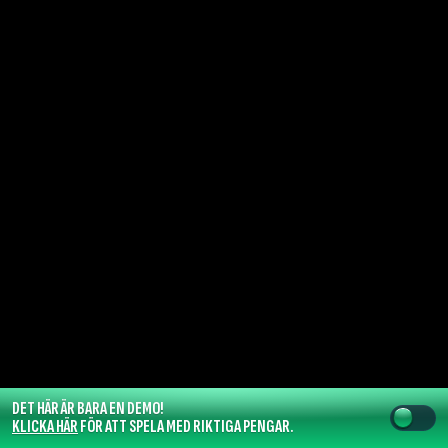
DET HÄR ÄR BARA EN DEMO!
KLICKA HÄR
FÖR ATT SPELA MED RIKTIGA PENGAR.