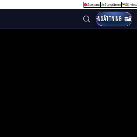
Spelpaus
Spelgränser
Självtest
INSÄTTNING