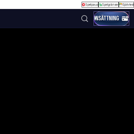
Spelpaus
Spelgränser
Självtest
INSÄTTNING