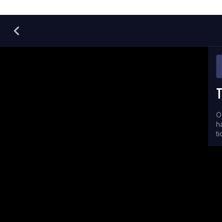
O
h
t