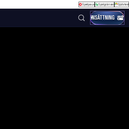
Spelpaus
Spelgränser
Självtest
INSÄTTNING