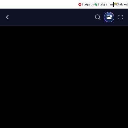
Spelpaus
Spelgränser
Självtest