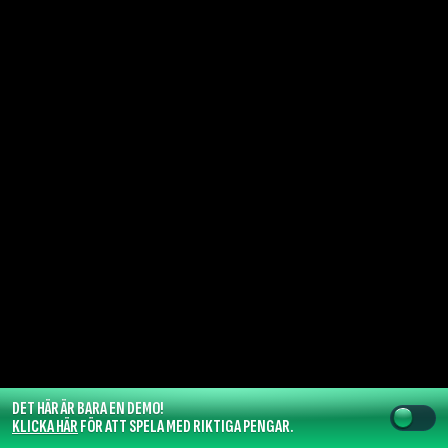
DET HÄR ÄR BARA EN DEMO!
KLICKA HÄR
FÖR ATT SPELA MED RIKTIGA PENGAR.