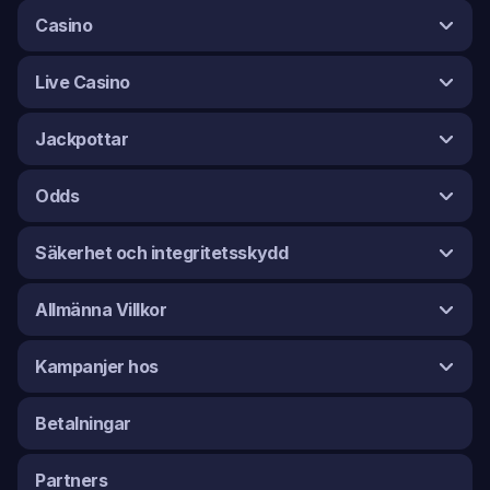
Casino
Live Casino
Jackpottar
Odds
Säkerhet och integritetsskydd
Allmänna Villkor
Kampanjer hos
Betalningar
Partners