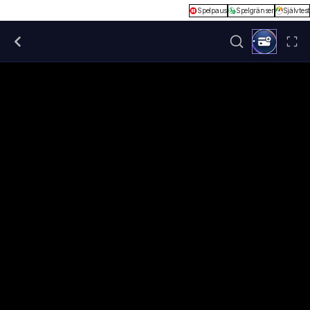
Spelpaus
Spelgränser
Självtest