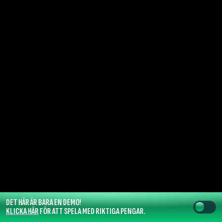
DET HÄR ÄR BARA EN DEMO!
KLICKA HÄR
FÖR ATT SPELA MED RIKTIGA PENGAR.