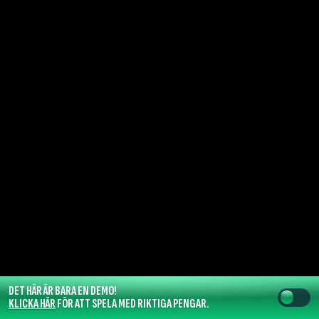
DET HÄR ÄR BARA EN DEMO!
KLICKA HÄR
FÖR ATT SPELA MED RIKTIGA PENGAR.