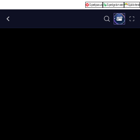
Spelpaus
Spelgränser
Självtest