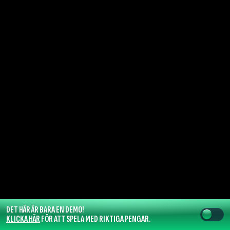
DET HÄR ÄR BARA EN DEMO!
KLICKA HÄR
FÖR ATT SPELA MED RIKTIGA PENGAR.