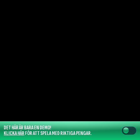
DET HÄR ÄR BARA EN DEMO!
KLICKA HÄR
FÖR ATT SPELA MED RIKTIGA PENGAR.