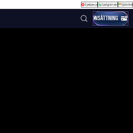
Spelpaus
Spelgränser
Självtest
INSÄTTNING