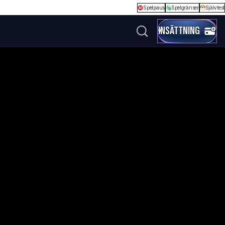
Spelpaus
Spelgränser
Självtest
INSÄTTNING