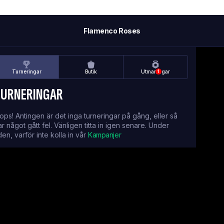
Flamenco Roses
Turneringar
Butik
Utmaningar
1
TURNERINGAR
ops! Antingen är det inga turneringar på gång, eller så
ar något gått fel. Vänligen titta in igen senare. Under
iden, varför inte kolla in vår
Kampanjer