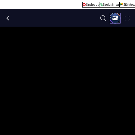
Spelpaus
Spelgränser
Självtest