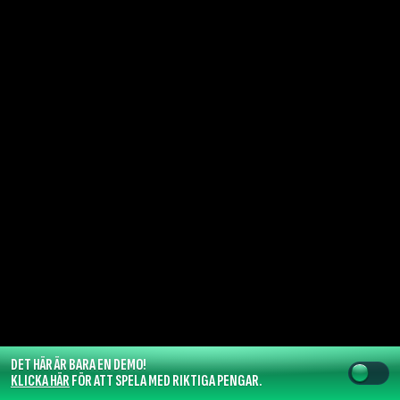
DET HÄR ÄR BARA EN DEMO!
KLICKA HÄR
FÖR ATT SPELA MED RIKTIGA PENGAR.