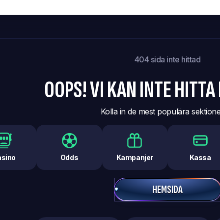
404 sida inte hittad
OOPS! VI KAN INTE HITTA
Kolla in de mest populära sektion
sino
Odds
Kampanjer
Kassa
HEMSIDA