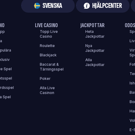
SVENSKA
HJÄLPCENTER
NO
LIVE CASINO
JACKPOTTAR
ODD
pp
Topp Live
Heta
Sp
Casino
Jackpottar
a
Li
Roulette
Nya
pulära
Vir
Jackpottar
Blackjack
Sp
klusiv
Alla
Baccarat &
Fot
Jackpottar
ve Spel
Tärningsspel
Te
otsspel
Poker
Is
rdsspel
Alla Live
Ba
Casinon
la Spel
Bo
Ha
Vol
E-