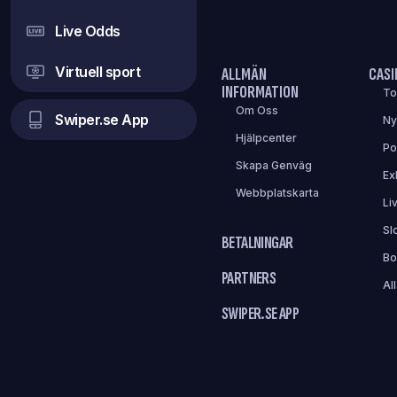
Live Odds
Virtuell sport
ALLMÄN
CASI
INFORMATION
To
Om Oss
Swiper.se App
Ny
Hjälpcenter
Po
Skapa Genväg
Ex
Webbplatskarta
Li
Sl
BETALNINGAR
Bo
PARTNERS
Al
SWIPER.SE APP