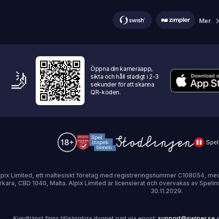
Mer
Öppna din kameraapp,
🤳
sikta och håll stadigt i 2-3
sekunder för att skanna
QR-koden.
ix Limited, ett maltesiskt företag med registreringsnummer C108054, med r
kirkara, CBD 1040, Malta. Alpix Limited är licensierat och övervakas av Spel
30.11.2029.
Kundtjänst finns tillgängliga dygnet runt via epost:
support@swiper.se
e