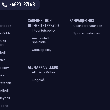
+4620127143
S
SÄKERHET OCH
KAMPANJER HOS
INTEGRITETSSKYDD
ortbook
Casinoerbjudanden
Integritetspolicy
ve Odds
Sporterbjudanden
Ansvarsfullt
tuell
Spelande
ort
Cookiepolicy
boll
nnis
ALLMÄNNA VILLKOR
hockey
Allmänna Villkor
sket
Klagomål
rdtennis
ndboll
leyball
Sports