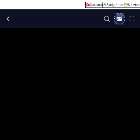
Spelpaus
Spelgränser
Självtest