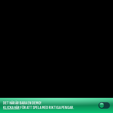
DET HÄR ÄR BARA EN DEMO!
KLICKA HÄR
FÖR ATT SPELA MED RIKTIGA PENGAR.